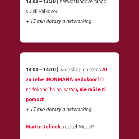
13:00 – 13:30
| networkingové bingo
s Julií Válkovou
Vstupenky
+ 15 min dotazy a networking
14:00 – 14:30
| workshop na téma
AI
za tebe IRONMANA nedokončí
(a
nedokončí ho ani sama)
, ale může ti
pomoct
+ 15 min dotazy a networking
Martin Jelínek
, ředitel MotivP