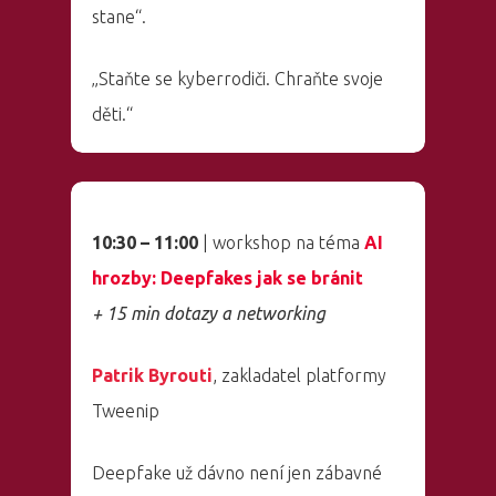
stane“.
„Staňte se kyberrodiči. Chraňte svoje
děti.“
10:30 – 11:00
| workshop na téma
AI
hrozby: Deepfakes jak se bránit
+ 15 min dotazy a networking
Patrik Byrouti
, zakladatel platformy
Tweenip
Deepfake už dávno není jen zábavné