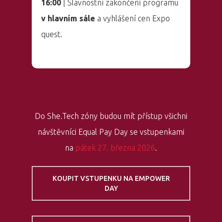
16:00
| Slavnostní zakončení programu
v hlavním sále
a vyhlášení cen Expo
quest.
Do She.Tech zóny budou mít přístup všichni
návštěvníci Equal Pay Day se vstupenkami
na
pátek 27. března 2026
.
KOUPIT VSTUPENKU NA EMPOWER
DAY