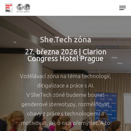
Hit enter to search or ESC to close
She.Tech zóna
27. března 2026 | Clarion
Congress Hotel Prague
Vzdělávací zóna na téma technologií,
ditigalizace a práce s AI.
V SheTech zóně budeme bourat
genderové stereotypy, rozmělňovat
obavy z práce s technologiemi a
motivovat, jak o nich přemýšlet. A to