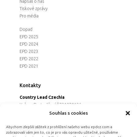
Napsali o nás
Tiskové zprávy
Pro média
Dopad
EPD 2025
EPD 2024
EPD 2023
EPD 2022
EPD 2021
Kontakty
Country Lead Czechia
Helena Dreiseitlová
|
731970136
Koordinátorka projektu
Souhlas s cookies
Alena Řezaninová
|
736163461
Programová ředitelka
Abychom zlepšili zážitek z prohlížení našeho webu epdcz.com a
zobrazovali vám jen to, co je pro vás opravdu užitečné, používáme
Jana Černoušková
|
607782535