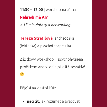
11:30 – 12:00
| worshop na téma
Nahradí mě AI?
+ 15 min dotazy a networking
Tereza Stratilová
, andragožka
(lektorka) a psychoterapeutka
Zážitkový workshop = psychohygiena
prožitkem aneb tohle jsi ještě nezažila!
Přijď si na vlastní kůži:
nacítit
, jak rozumět a pracovat