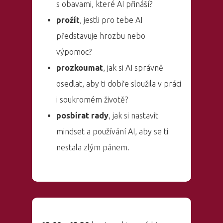
s obavami, které AI přináší?
PRO MÉDIA
MINULÉ ROČN
prožít
, jestli pro tebe AI
PŘIHLÁŠENÍ
představuje hrozbu nebo
výpomoc?
Domů
prozkoumat
, jak si AI správně
osedlat, aby ti dobře sloužila v práci
Program 26.3
i soukromém životě?
Program 27.3
posbírat rady
, jak si nastavit
mindset a používání AI, aby se ti
Osobnosti 20
nestala zlým pánem.
Dopad
Aktuality
Partneři