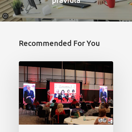
pravidla
Program 27.3
Osobnosti 20
Dopad
Recommended For You
Aktuality
Partneři
Vstupenky