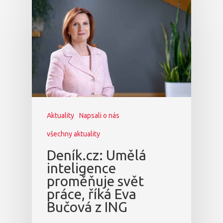
Aktuality
Napsali o nás
všechny aktuality
Deník.cz: Umělá
inteligence
proměňuje svět
práce, říká Eva
Bučová z ING