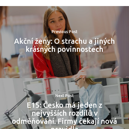
Previous Post
Akční ženy: O strachu a jiných
krásných povinnostech
PRO MÉDIA
MINULÉ ROČN
PŘIHLÁŠENÍ
Next Post
Domů
E15: Česko má jeden z
nejvyšších rozdílů v
Program 26.3
odměňování. Firmy čekají nová