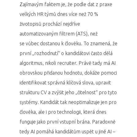
Zajímavým faktem je, že podle dat z praxe
velkých HR týmů dnes více než 70 %
životopisů prochází nejdříve
automatizovaným filtrem (ATS), než
se vůbec dostanou k člověku. To znamená, že
první „rozhodnutí“ o kandidátovi často dělá
algoritmus, nikoli recruiter. Právě tady má AI
obrovskou přidanou hodnotu, dokáže pomoci
identifikovat správná klíčová slova, upravit
strukturu CV a zvýšit jeho „čitelnost“ pro tyto
systémy. Kandidát tak neoptimalizuje jen pro
člověka, ale i pro technologii, která dnes
funguje jako první vstupní brána. Paradoxně
tedy AI pomáhá kandidátům uspět u jiné AI –