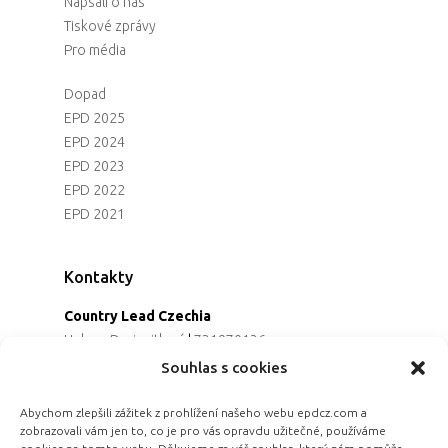
Napsali o nás
Tiskové zprávy
Pro média
Dopad
EPD 2025
EPD 2024
EPD 2023
EPD 2022
EPD 2021
Kontakty
Country Lead Czechia
Helena Dreiseitlová
|
731970136
Koordinátorka projektu
Souhlas s cookies
Alena Řezaninová
|
736163461
Programová ředitelka
Abychom zlepšili zážitek z prohlížení našeho webu epdcz.com a
zobrazovali vám jen to, co je pro vás opravdu užitečné, používáme
Jana Černoušková
|
607782535