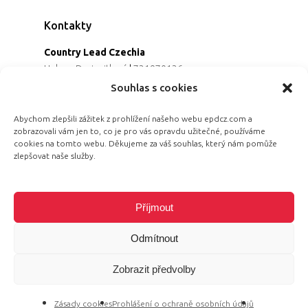
Kontakty
Country Lead Czechia
Helena Dreiseitlová
|
731970136
Koordinátorka projektu
Souhlas s cookies
Alena Řezaninová
|
736163461
Programová ředitelka
Abychom zlepšili zážitek z prohlížení našeho webu epdcz.com a
zobrazovali vám jen to, co je pro vás opravdu užitečné, používáme
Jana Černoušková
|
607782535
cookies na tomto webu. Děkujeme za váš souhlas, který nám pomůže
Partnerství & fundraising
zlepšovat naše služby.
Eva Primus Kovandová
|
602646688
Komunikace & PR
Radka Hájková
|
730158883
Příjmout
Odmítnout
Zobrazit předvolby
© 2026 Equal Pay Day.
Zásady cookies
Prohlášení o ochraně osobních údajů