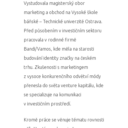
Domů
Vystudovala magisterský obor
marketing a obchod na Vysoké škole
Program 26.3
báňské – Technické univerzitě Ostrava.
Před působením v investičním sektoru
Program 27.3
pracovala v rodinné firmě
Osobnosti 20
Bandi/Vamos, kde měla na starosti
budování identity značky na českém
Dopad
trhu. Zkušenosti s marketingem
Aktuality
z vysoce konkurenčního odvětví módy
přenesla do světa venture kapitálu, kde
Partneři
se specializuje na komunikaci
v investičním prostředí.
Vstupenky
Kromě práce se věnuje tématu rovnosti