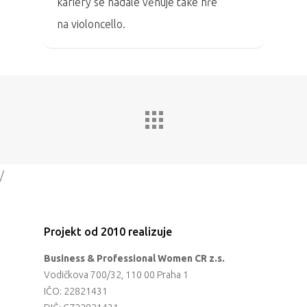
kariéry se nadále věnuje také hře
na violoncello.
/
Projekt od 2010 realizuje
Business & Professional Women CR z.s.
Vodičkova 700/32, 110 00 Praha 1
IČO: 22821431