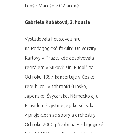
Leoše Mareše v O2 areně.
Gabriela Kubátová, 2. housle
Vystudovala houslovou hru
na Pedagogické fakultě Univerzity
Karlovy v Praze, kde absolvovala
recitálem v Sukově síni Rudolfina.
Od roku 1997 koncertuje v České
republice i v zahraničí (Finsko,
PRO MÉDIA
MINULÉ ROČN
Japonsko, Švýcarsko, Německo aj.).
PŘIHLÁŠENÍ
Pravidelně vystupuje jako sólistka
v projektech se sbory a orchestry.
Domů
Od roku 2000 působí na Pedagogické