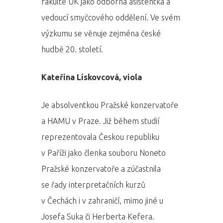
fakultě UK jako odborná asistentka a
Program 26.3
vedoucí smyčcového oddělení. Ve svém
Program 27.3
výzkumu se věnuje zejména české
hudbě 20. století.
Osobnosti 20
Kateřina Lískovcová, viola
Dopad
Je absolventkou Pražské konzervatoře
Aktuality
a HAMU v Praze. Již během studií
Partneři
reprezentovala Českou republiku
v Paříži jako členka souboru Noneto
Vstupenky
Pražské konzervatoře a zúčastnila
se řady interpretačních kurzů
v Čechách i v zahraničí, mimo jiné u
Josefa Suka či Herberta Kefera.