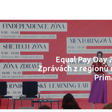
Equal Pay Day 
Zprávách z regionů
Prim