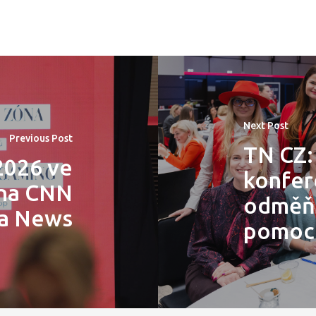
Next Post
Previous Post
TN CZ:
2026 ve
konfer
 na CNN
odměňo
a News
pomoci