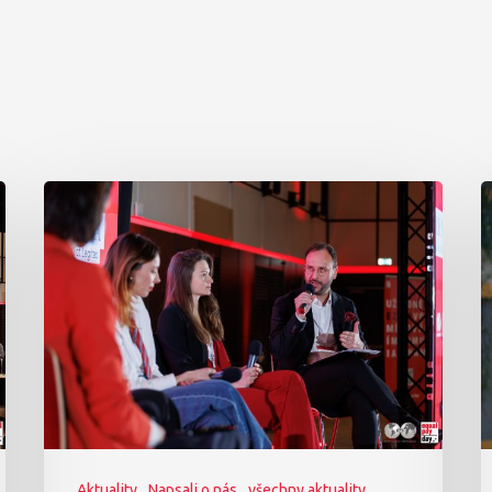
Aktuality
Napsali o nás
všechny aktuality