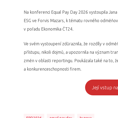
Na konferenci Equal Pay Day 2026 vystoupila Jana 
ESG ve Forvis Mazars, k tématu rovného odměňován
v pořadu Ekonomika ČT24.
Hit enter to search or ESC to close
Ve svém vystoupení zdůraznila, že rozdíly v odmě
přístupu, nikoli dojmů, a upozornila na význam tra
změn v oblasti reportingu. Poukázala také na to, ž
a konkurenceschopnosti firem.
Její vstup n
EPD2026
equal pay day
tv nova