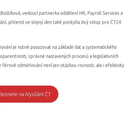
Boštíková, vedoucí partnerka oddělení HR, Payroll Services a
í, přičemž ve stejný den také poskytla živý vstup pro ČT24
ňování je nutné posuzovat na základě dat a systematického
nsparentnosti, správně nastavených procesů a legislativních
e férové odměňování není jen otázkou rovnosti, ale i efektivity
aleznete na iVysílání ČT