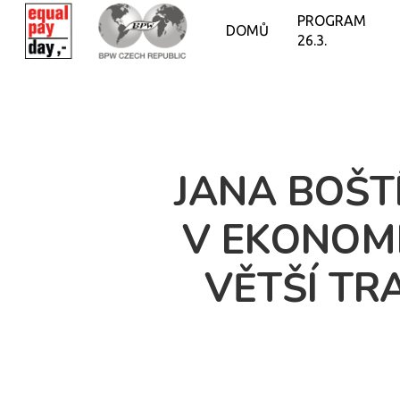
PROGRAM
DOMŮ
26.3.
JANA BOŠT
V EKONOMI
VĚTŠÍ TR