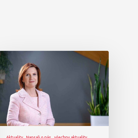
Aktuality
Napsali o nás
všechny aktuality