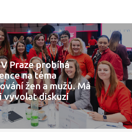
 V Praze probíhá
ence na téma
vání žen a mužů. Má
 vyvolat diskuzi