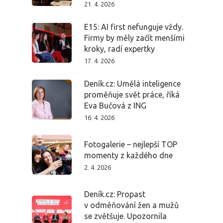
21. 4. 2026
E15: AI first nefunguje vždy.
Firmy by měly začít menšími
kroky, radí expertky
17. 4. 2026
PRO MÉDIA
MINULÉ ROČN
Deník.cz: Umělá inteligence
PŘIHLÁŠENÍ
proměňuje svět práce, říká
Eva Bučová z ING
16. 4. 2026
Domů
Fotogalerie – nejlepší TOP
Program 26.3
momenty z každého dne
2. 4. 2026
Program 27.3
Deník.cz: Propast
Osobnosti 20
v odměňování žen a mužů
se zvětšuje. Upozornila