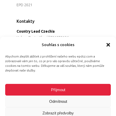
EPD 2021
Kontakty
Country Lead Czechia
Helena Dreiseitlová
|
731970136
Koordinátorka projektu
Souhlas s cookies
Alena Řezaninová
|
736163461
Programová ředitelka
Abychom zlepšili zážitek z prohlížení našeho webu epdcz.com a
zobrazovali vám jen to, co je pro vás opravdu užitečné, používáme
Jana Černoušková
|
607782535
cookies na tomto webu. Děkujeme za váš souhlas, který nám pomůže
Partnerství & fundraising
zlepšovat naše služby.
Eva Primus Kovandová
|
602646688
Komunikace & PR
Radka Hájková
|
730158883
Příjmout
Odmítnout
Zobrazit předvolby
© 2026 Equal Pay Day.