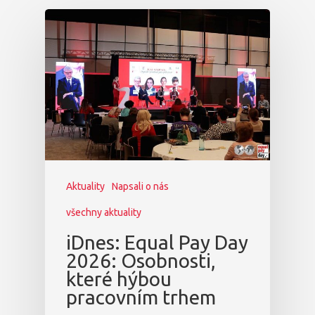
Aktuality
Napsali o nás
všechny aktuality
iDnes: Equal Pay Day
2026: Osobnosti,
které hýbou
pracovním trhem