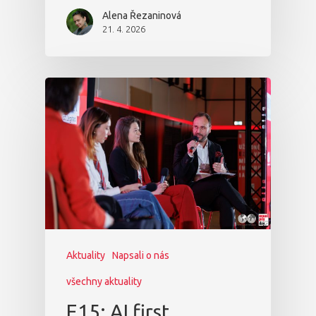
Alena Řezaninová
21. 4. 2026
Aktuality
Napsali o nás
všechny aktuality
E15: AI first